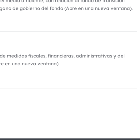
 el medio ambiente, con relación al fondo de transición
órgano de gobierno del fondo (Abre en una nueva ventana).
de medidas fiscales, financieras, administrativas y del
bre en una nueva ventana).