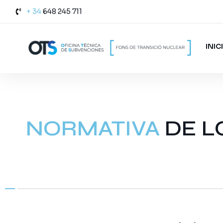
+ 34
648 245 711
INIC
NORMATIVA
DE L