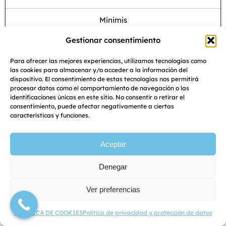
Minimis
Gestionar consentimiento
Gastos de auditoría
Para ofrecer las mejores experiencias, utilizamos tecnologías como
100%
las cookies para almacenar y/o acceder a la información del
dispositivo. El consentimiento de estas tecnologías nos permitirá
procesar datos como el comportamiento de navegación o las
100%
identificaciones únicas en este sitio. No consentir o retirar el
consentimiento, puede afectar negativamente a ciertas
100%
características y funciones.
Minimis
Aceptar
Denegar
Pago
Ver preferencias
Anticipo del 80 %
del importe concedido en el
POLÍTICA DE COOKIES
Política de privacidad y protección de datos
momento de la resolución, sin necesidad de garantías.