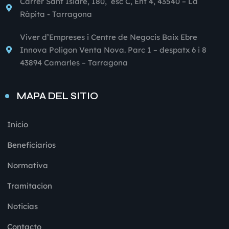
Carrer Sant Isidre, 180, esc C, Ent 4, 43540 – La
Ràpita - Tarragona
Viver d’Empreses i Centre de Negocis Baix Ebre
Innova Poligon Venta Nova. Parc 1 – despatx 6 i 8
43894 Camarles – Tarragona
MAPA DEL SITIO
Inicio
Beneficiarios
Normativa
Tramitacion
Noticias
Contacto