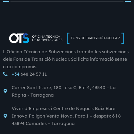
L’Oficina Tècnica de Subvencions tramita les subvencions
dels Fons de Transició Nuclear. Sol·licita informació sense
cap compromís.
+34
648 24 57 11
Carrer Sant Isidre, 180, esc C, Ent 4, 43540 – La
Ràpita - Tarragona
Viver d’Empreses i Centre de Negocis Baix Ebre
Innova Poligon Venta Nova. Parc 1 – despatx 6 i 8
43894 Camarles – Tarragona