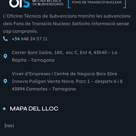
L’Oficina Tècnica de Subvencions tramita les subvencions
dels Fons de Transició Nuclear. Sol·licita informació sense
cap compromís.
+34
648 24 57 11
Carrer Sant Isidre, 180, esc C, Ent 4, 43540 – La
Ràpita - Tarragona
Viver d’Empreses i Centre de Negocis Baix Ebre
Innova Poligon Venta Nova. Parc 1 – despatx 6 i 8
43894 Camarles – Tarragona
MAPA DEL LLOC
Inici