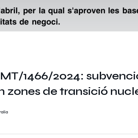
EMT/1466/2024: subvencio
 zones de transició nucl
alia