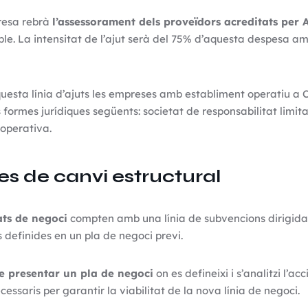
presa rebrà
l’assessorament dels proveïdors acreditats per
le. La intensitat de l’ajut serà del 75% d’aquesta despesa 
uesta línia d’ajuts les empreses amb establiment operatiu a C
 formes jurídiques següents: societat de responsabilitat limi
ooperativa.
tes de canvi estructural
ats de negoci
compten amb una línia de subvencions dirigida a
 definides en un pla de negoci previ.
e presentar un pla de negoci
on es defineixi i s’analitzi l’a
essaris per garantir la viabilitat de la nova línia de negoci.