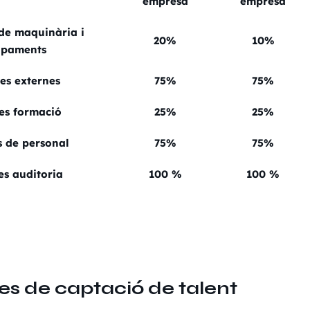
empresa
empresa
 de maquinària i
20%
10%
ipaments
es externes
75%
75%
es formació
25%
25%
 de personal
75%
75%
es auditoria
100 %
100 %
tes de captació de talent