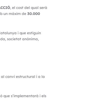
 ACCIÓ
, el cost del qual serà
amb un màxim de
30.000
atalunya i que estiguin
tada, societat anònima,
l canvi estructural i a la
cció que s’implementarà i els