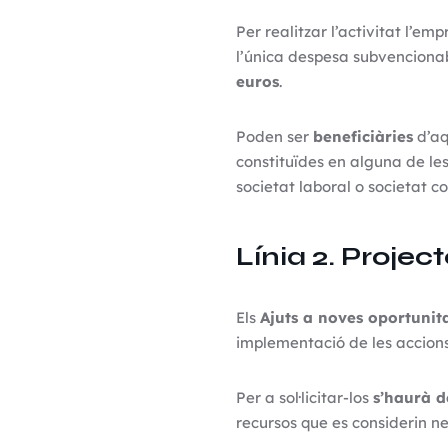
Per realitzar l’activitat l’em
l’única despesa subvencionab
euros
.
Poden ser
beneficiàries
d’aq
constituïdes en alguna de les
societat laboral o societat c
Línia 2. Projec
Els
Ajuts a noves oportunit
implementació de les accions
Per a sol·licitar-los
s’haurà d
recursos que es considerin nec