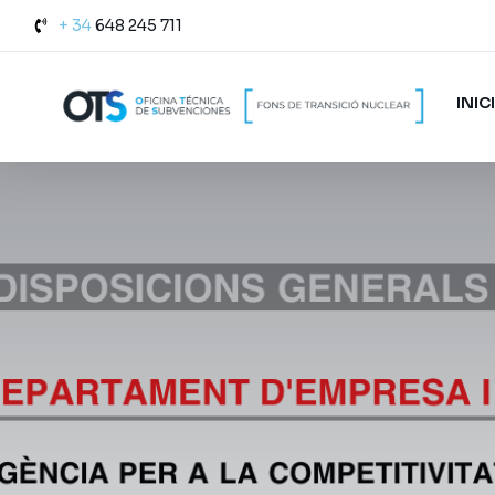
+ 34
648 245 711
INIC