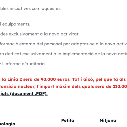
les iniciatives com aquestes:
i equipaments.
des exclusivament a la nova activitat.
formació externa del personal per adaptar-se a la nova activi
rn dedicat exclusivament a la implementació de la nova activ
 l’informe d’auditoria.
 la Línia 2 serà de 90.000 euros.
Tot i això, pel que fa als
ransició nuclear, l’import màxim dels quals serà de 210.0
ajuts (document .PDF).
Petita
Mitjana
pologia