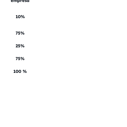
empresa
10%
75%
25%
75%
100 %