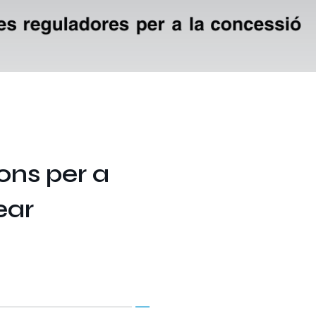
ns per a
ear