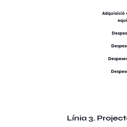
Adquisició
equ
Despes
Despes
Despeses
Despes
Línia 3. Projec