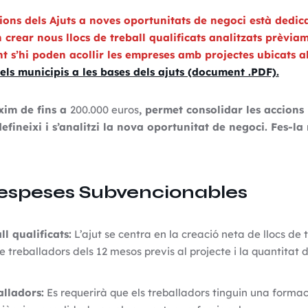
ions dels Ajuts a noves oportunitats de negoci està dedic
 crear nous llocs de treball qualificats analitzats prèvia
t s’hi poden acollir les empreses amb projectes ubicats a
els municipis a les bases dels ajuts (document .PDF).
xim de fins a
200.000 euros
, permet consolidar les accions
efineixi i s’analitzi la nova oportunitat de negoci. Fes-la 
Despeses Subvencionables
ll qualificats:
L’ajut se centra en la creació neta de llocs de 
 treballadors dels 12 mesos previs al projecte i la quantitat d
alladors:
Es requerirà que els treballadors tinguin una formac