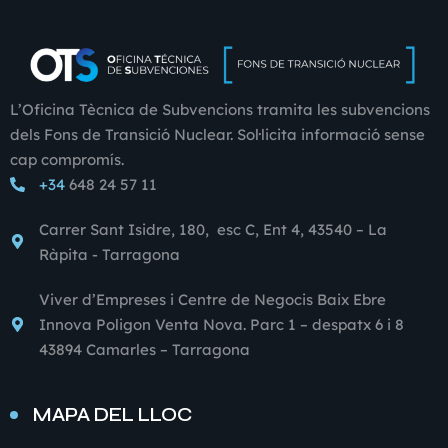
L’Oficina Tècnica de Subvencions tramita les subvencions
dels Fons de Transició Nuclear. Sol·licita informació sense
cap compromís.
+34
648 24 57 11
Carrer Sant Isidre, 180, esc C, Ent 4, 43540 – La
Ràpita - Tarragona
Viver d’Empreses i Centre de Negocis Baix Ebre
Innova Poligon Venta Nova. Parc 1 – despatx 6 i 8
43894 Camarles – Tarragona
MAPA DEL LLOC