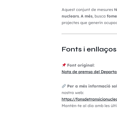
Aquest conjunt de mesures
t
nuclears
.
A més
, busca
fome
projectes que generin ocupació
Fonts i enllaços
Font original
:
Nota de premsa del Departam
Per a més informació so
nostra web:
https://fonsdetransicionucle
Mantén-te al dia amb les últi