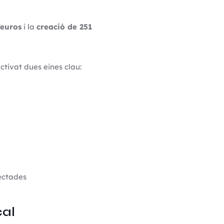
’euros
i la
creació de 251
activat dues eines clau:
fectades
cal