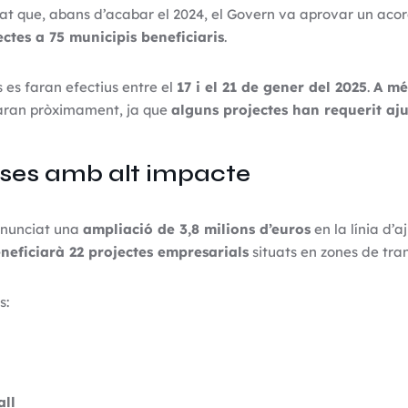
cat que, abans d’acabar el 2024, el Govern va aprovar un acor
ctes a 75 municipis beneficiaris
.
es faran efectius entre el
17 i el 21 de gener del 2025
.
A mé
ran pròximament, ja que
alguns projectes han requerit aju
ses amb alt impacte
anunciat una
ampliació de 3,8 milions d’euros
en la línia d’a
neficiarà 22 projectes empresarials
situats en zones de tran
s:
all