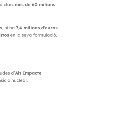
d clau:
més de 60 milions
s
, hi ha
7,4 milions d’euros
stos
en la seva formulació.
judes d’
Alt Impacte
sició nuclear.