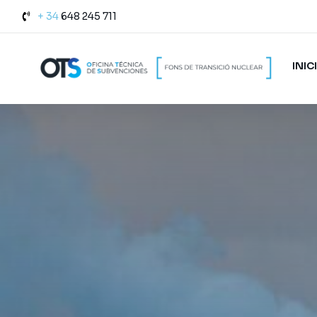
+ 34
648 245 711
INIC