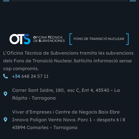
L’Oficina Tècnica de Subvencions tramita les subvencions
dels Fons de Transició Nuclear. Sol·licita informació sense
cap compromís.
+34
648 24 57 11
Carrer Sant Isidre, 180, esc C, Ent 4, 43540 – La
Ràpita - Tarragona
Viver d’Empreses i Centre de Negocis Baix Ebre
Innova Poligon Venta Nova. Parc 1 – despatx 6 i 8
43894 Camarles – Tarragona