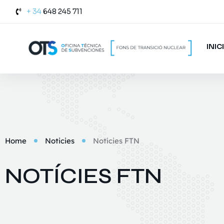
+ 34
648 245 711
INIC
Home
Noticies
Notícies FTN
NOTÍCIES FTN