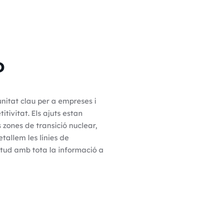
o
nitat clau per a empreses i
tivitat. Els ajuts estan
s zones de transició nuclear,
tallem les línies de
citud amb tota la informació a