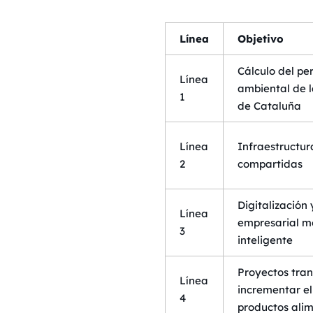
Línea
Objetivo
Cálculo del per
Línea
ambiental de 
1
de Cataluña
Línea
Infraestructur
2
compartidas
Digitalización 
Línea
empresarial m
3
inteligente
Proyectos tra
Línea
incrementar el
4
productos alim