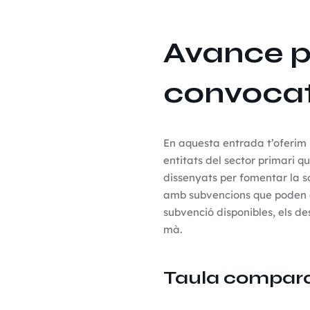
Avance p
convocat
En aquesta entrada t’oferim 
entitats del sector primari q
dissenyats per fomentar la sos
amb subvencions que poden arr
subvenció disponibles, els de
mà.
Taula compara