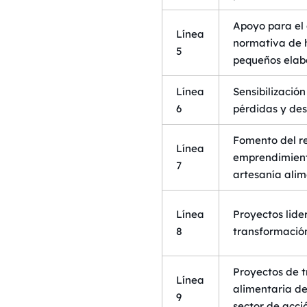
Apoyo para el 
Línea
normativa de h
5
pequeños elab
Línea
Sensibilizació
6
pérdidas y des
Fomento del r
Línea
emprendimient
7
artesanía alim
Línea
Proyectos lide
8
transformació
Proyectos de 
Línea
alimentaria de
9
sector de acció