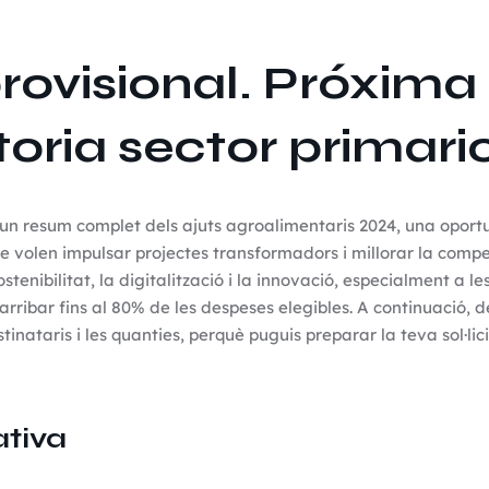
rovisional. Próxima
oria sector primari
un resum complet dels ajuts agroalimentaris 2024, una oportu
ue volen impulsar projectes transformadors i millorar la competi
tenibilitat, la digitalització i la innovació, especialment a le
ibar fins al 80% de les despeses elegibles. A continuació, de
stinataris i les quanties, perquè puguis preparar la teva sol·li
tiva