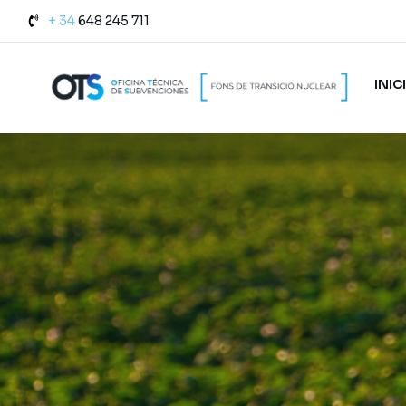
+ 34
648 245 711
INIC