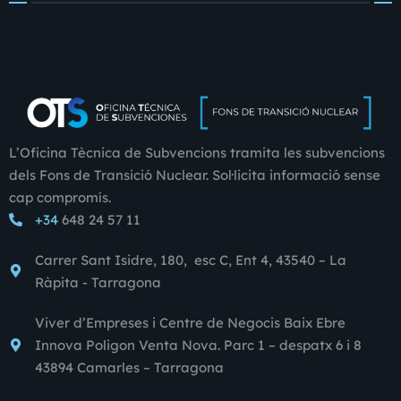
L’Oficina Tècnica de Subvencions tramita les subvencions
dels Fons de Transició Nuclear. Sol·licita informació sense
cap compromís.
+34
648 24 57 11
Carrer Sant Isidre, 180, esc C, Ent 4, 43540 – La
Ràpita - Tarragona
Viver d’Empreses i Centre de Negocis Baix Ebre
Innova Poligon Venta Nova. Parc 1 – despatx 6 i 8
43894 Camarles – Tarragona